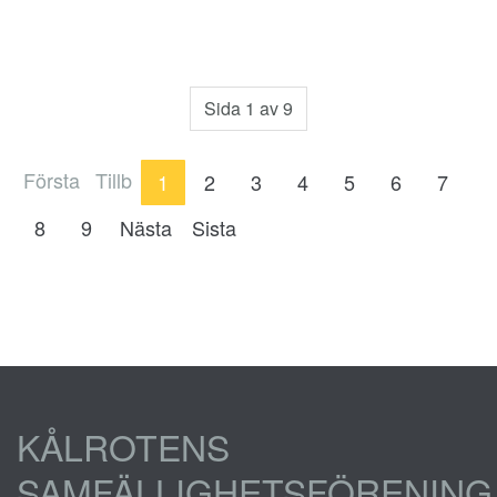
Sida 1 av 9
Första
Tillb
1
2
3
4
5
6
7
8
9
Nästa
Sista
KÅLROTENS
SAMFÄLLIGHETSFÖRENING