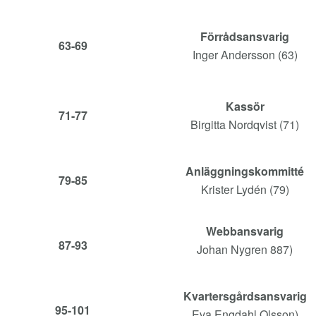
Förrådsansvarig
63-69
Inger Andersson (63)
Kassör
71-77
Birgitta Nordqvist (71)
Anläggningskommitté
79-85
Krister Lydén (79)
Webbansvarig
87-93
Johan Nygren 887)
Kvartersgårdsansvarig
95-101
Eva Engdahl Olsson)