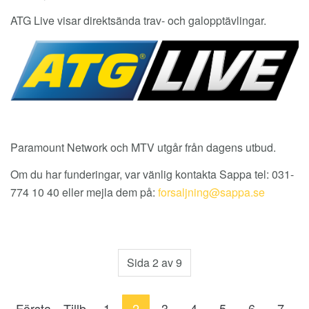
ATG Live visar direktsända trav- och galopptävlingar.
Paramount Network och MTV utgår från dagens utbud.
Om du har funderingar, var vänlig kontakta Sappa tel: 031-
774 10 40 eller mejla dem på:
Sida 2 av 9
Första
Tillb
1
2
3
4
5
6
7