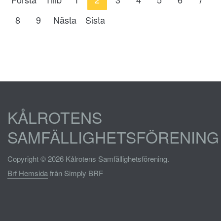
8
9
Nästa
Sista
KÅLROTENS
SAMFÄLLIGHETSFÖRENING
Copyright © 2026 Kålrotens Samfällighetsförening.
Brf Hemsida
från Simply BRF