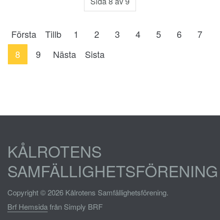
Sida 8 av 9
Första
Tillb
1
2
3
4
5
6
7
8
9
Nästa
Sista
KÅLROTENS
SAMFÄLLIGHETSFÖRENING
Copyright © 2026 Kålrotens Samfällighetsförening.
Brf Hemsida
från Simply BRF