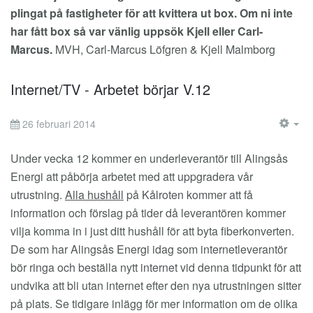
plingat på fastigheter för att kvittera ut box. Om ni inte
har fått box så var vänlig uppsök Kjell eller Carl-
Marcus.
MVH, Carl-Marcus Löfgren & Kjell Malmborg
Internet/TV - Arbetet börjar V.12
26 februari 2014
EM
Under vecka 12 kommer en underleverantör till Alingsås
Energi att påbörja arbetet med att uppgradera vår
utrustning.
Alla hushåll
på Kålroten kommer att få
information och förslag på tider då leverantören kommer
vilja komma in i just ditt hushåll för att byta fiberkonverten.
De som har Alingsås Energi idag som internetleverantör
bör ringa och beställa nytt internet vid denna tidpunkt för att
undvika att bli utan internet efter den nya utrustningen sitter
på plats. Se tidigare inlägg för mer information om de olika