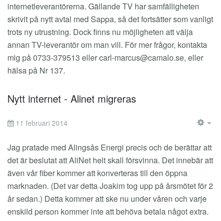
internetleverantörerna. Gällande TV har samfälligheten
skrivit på nytt avtal med Sappa, så det fortsätter som vanligt
trots ny utrustning. Dock finns nu möjligheten att välja
annan TV-leverantör om man vill. För mer frågor, kontakta
mig på 0733-379513 eller
carl-marcus@camalo.se
, eller
hälsa på Nr 137.
Nytt internet - Alinet migreras
11 februari 2014
EM
Jag pratade med Alingsås Energi precis och de berättar att
det är beslutat att AliNet helt skall försvinna. Det innebär att
även vår fiber kommer att konverteras till den öppna
marknaden. (Det var detta Joakim tog upp på årsmötet för 2
år sedan.) Detta kommer att ske nu under våren och varje
enskild person kommer inte att behöva betala något extra.