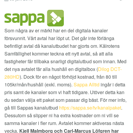
EM
Som några av er märkt har en del digitala kanaler
försvunnit. Vårt avtal har löpt ut. Det går inte förlänga
befintligt avtal då kanalutbudet har gjorts om. Kålrotens
Samfällighet kommer teckna ett nytt avtal, så att alla
fastigheter får tillbaka snarligt digitalutbud som innan. Med
det nya avtalet får alla hushåll en digitalbox (
Dilog DCT-
280HD
). Dock för en något förhöjd kostnad, från 80 till
105kr/mån/hushåll (exkl. moms).
Sappa Alltid
ingår i detta
pris samt de kanaler som vi haft tidigare. Utöver detta kan
du sedan välja ett paket som passar dig bäst. För mer info,
gå till Sappas kanalutbud
https://sappa.se/tv/kanalpaket
.
Dessutom så slipper ni ha extra kostnader om ni vill se
samma kanaler i fler rum. Avtalet kommer aktiveras nästa
vecka.
Kjell Malmborg och Carl-Marcus Löfgren har